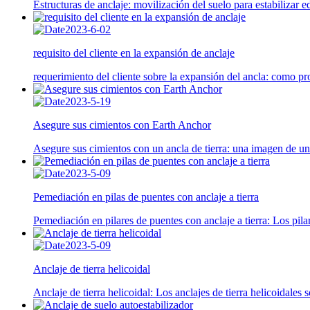
Estructuras de anclaje: movilización del suelo para estabilizar e
2023-6-02
requisito del cliente en la expansión de anclaje
requerimiento del cliente sobre la expansión del ancla: como p
2023-5-19
Asegure sus cimientos con Earth Anchor
Asegure sus cimientos con un ancla de tierra: una imagen de un 
2023-5-09
Pemediación en pilas de puentes con anclaje a tierra
Pemediación en pilares de puentes con anclaje a tierra: Los pila
2023-5-09
Anclaje de tierra helicoidal
Anclaje de tierra helicoidal: Los anclajes de tierra helicoidales