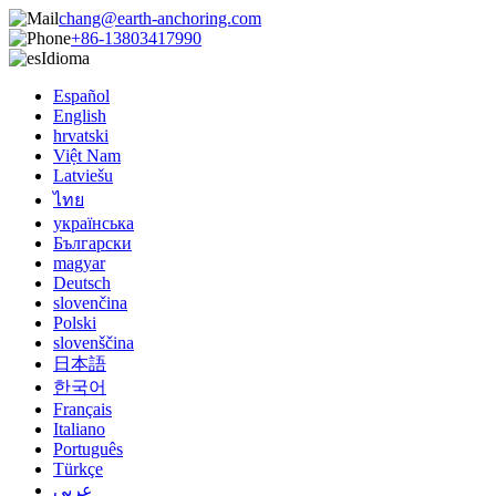
chang@earth-anchoring.com
+86-13803417990
Idioma
Español
English
hrvatski
Việt Nam
Latviešu
ไทย
українська
Български
magyar
Deutsch
slovenčina
Polski
slovenščina
日本語
한국어
Français
Italiano
Português
Türkçe
عربي