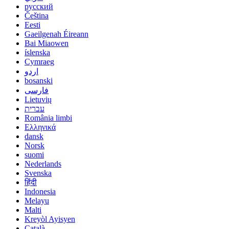
русский
Čeština
Eesti
Gaeilgenah Éireann
Bai Miaowen
íslenska
Cymraeg
اردو
bosanski
فارسی
Lietuvių
עברית
România limbi
Ελληνικά
dansk
Norsk
suomi
Nederlands
Svenska
हिंदी
Indonesia
Melayu
Malti
Kreyòl Ayisyen
Català