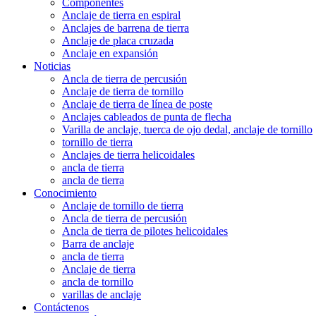
Componentes
Anclaje de tierra en espiral
Anclajes de barrena de tierra
Anclaje de placa cruzada
Anclaje en expansión
Noticias
Ancla de tierra de percusión
Anclaje de tierra de tornillo
Anclaje de tierra de línea de poste
Anclajes cableados de punta de flecha
Varilla de anclaje, tuerca de ojo dedal, anclaje de tornillo
tornillo de tierra
Anclajes de tierra helicoidales
ancla de tierra
ancla de tierra
Conocimiento
Anclaje de tornillo de tierra
Ancla de tierra de percusión
Ancla de tierra de pilotes helicoidales
Barra de anclaje
ancla de tierra
Anclaje de tierra
ancla de tornillo
varillas de anclaje
Contáctenos