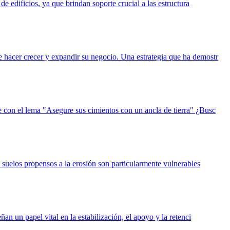
de edificios, ya que brindan soporte crucial a las estructura
e hacer crecer y expandir su negocio. Una estrategia que ha demostr
te con el lema "Asegure sus cimientos con un ancla de tierra" ¿Busc
o suelos propensos a la erosión son particularmente vulnerables
an un papel vital en la estabilización, el apoyo y la retenci