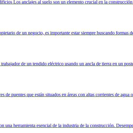
dificios Los anclajes al suelo son un elemento crucial en la construcción 
ropietario de un negocio, es importante estar siempre buscando formas d
trabajador de un tendido eléctrico usando un ancla de tierra en un pos
res de puentes que están situados en áreas con altas corrientes de agua 
 son una herramienta esencial de la industria de la construcción. Desempeñ